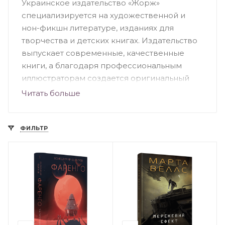
Украинское издательство «Жорж»
специализируется на художественной и
нон-фикшн литературе, изданиях для
творчества и детских книгах. Издательство
выпускает современные, качественные
книги, а благодаря профессиональным
иллюстраторам создается оригинальный
дизайн. Большую часть ассортимента
Читать больше
издательства составляют детские книги. Это
красочные, познавательные и веселые
издания, среди которых можно выделить
ФИЛЬТР
«Посібник астронавта з життя на Землі»,
серия раскрасок «Трианімалз. Розмалюй
нас», «Як створити власну країну»,
«Найтемніша темрява», «Книга мiфiчних
чудовиськ. Розмалюй та досліджуй»,
«Динозаврія» и другие.