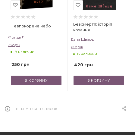
Безсмертя: історія
Невпокорене небо
кохання
Фонда Лі
Дана Шварц
Жорж
Жорж
В наличии
В наличии
250
грн
420
грн
В КОРЗИНУ
В КОРЗИНУ
ВЕРНУТЬСЯ В СПИСОК