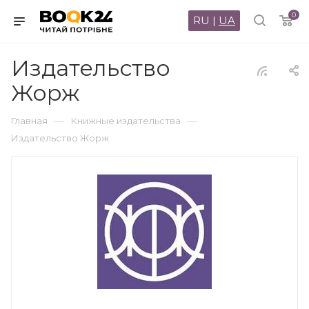
0
RU
|
UA
Издательство
Жорж
—
—
Главная
Книжные издательства
Издательство Жорж