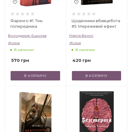
Фаренго #1. Тінь
Щоденники вбивцебота
попередника
#5. Мережевий ефект
Володимир Єшкілєв
Марта Веллс
Жорж
Жорж
В наличии
В наличии
570
грн
420
грн
В КОРЗИНУ
В КОРЗИНУ