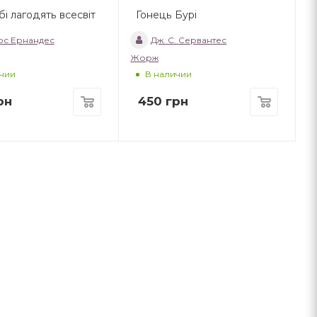
бі лагодять всесвіт
Гонець Бурі
ос Ернандес
Дж. С. Сервантес
Жорж
чии
В наличии
рн
450
грн