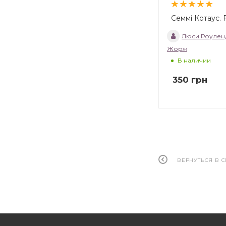
Семмі Котаус. 
Люси Роулен
Жорж
В наличии
350
грн
ВЕРНУТЬСЯ В 