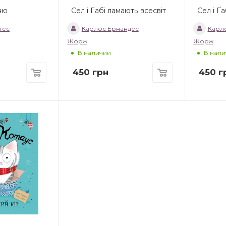
ню
Сел і Ґабі ламають всесвіт
Сел і Ґа
тес
Карлос Ернандес
Карл
Жорж
Жорж
В наличии
В нали
450
грн
450
г