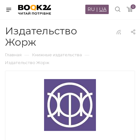
0
RU
|
UA
Издательство
Жорж
—
—
Главная
Книжные издательства
Издательство Жорж