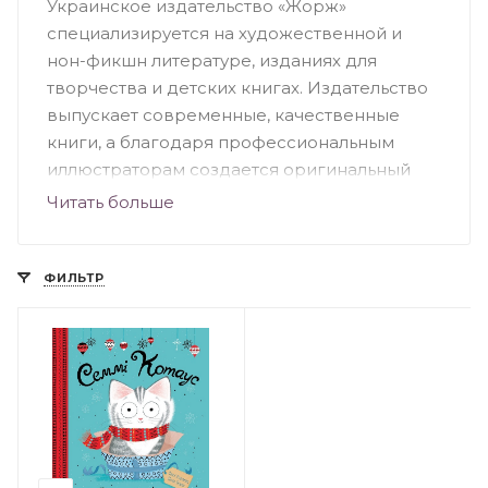
Украинское издательство «Жорж»
специализируется на художественной и
нон-фикшн литературе, изданиях для
творчества и детских книгах. Издательство
выпускает современные, качественные
книги, а благодаря профессиональным
иллюстраторам создается оригинальный
дизайн. Большую часть ассортимента
Читать больше
издательства составляют детские книги. Это
красочные, познавательные и веселые
издания, среди которых можно выделить
ФИЛЬТР
«Посібник астронавта з життя на Землі»,
серия раскрасок «Трианімалз. Розмалюй
нас», «Як створити власну країну»,
«Найтемніша темрява», «Книга мiфiчних
чудовиськ. Розмалюй та досліджуй»,
«Динозаврія» и другие.