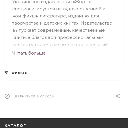
Украинское издательство «Жорж»
специализируется на художественной и
нон-фикшн литературе, изданиях для
творчества и детских книгах. Издательство
выпускает современные, качественные
книги, а благодаря профессиональным
иллюстраторам создается оригинальный
дизайн. Большую часть ассортимента
Читать больше
издательства составляют детские книги. Это
красочные, познавательные и веселые
издания, среди которых можно выделить
ФИЛЬТР
«Посібник астронавта з життя на Землі»,
серия раскрасок «Трианімалз. Розмалюй
нас», «Як створити власну країну»,
ВЕРНУТЬСЯ В СПИСОК
«Найтемніша темрява», «Книга мiфiчних
чудовиськ. Розмалюй та досліджуй»,
«Динозаврія» и другие.
КАТАЛОГ