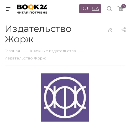
0
RU
|
UA
Издательство
Жорж
—
—
Главная
Книжные издательства
Издательство Жорж