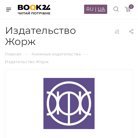
0
RU
|
UA
Издательство
Жорж
—
—
Главная
Книжные издательства
Издательство Жорж