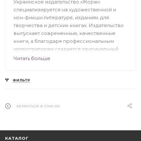
Украинское издательство «Жорж»
специализируется на художественной и
нон-фикшн литературе, изданиях для
творчества и детских книгах. Издательство
выпускает современные, качественные
книги, а благодаря профессиональным
иллюстраторам создается оригинальный
дизайн. Большую часть ассортимента
Читать больше
издательства составляют детские книги. Это
красочные, познавательные и веселые
издания, среди которых можно выделить
ФИЛЬТР
«Посібник астронавта з життя на Землі»,
серия раскрасок «Трианімалз. Розмалюй
нас», «Як створити власну країну»,
ВЕРНУТЬСЯ В СПИСОК
«Найтемніша темрява», «Книга мiфiчних
чудовиськ. Розмалюй та досліджуй»,
«Динозаврія» и другие.
КАТАЛОГ