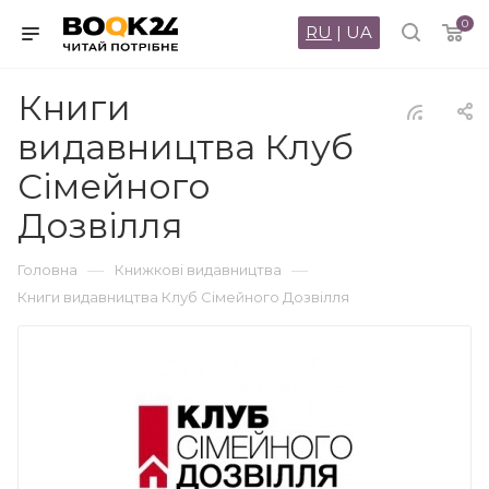
0
RU
|
UA
Книги
видавництва Клуб
Сімейного
Дозвілля
—
—
Головна
Книжкові видавництва
Книги видавництва Клуб Сімейного Дозвілля