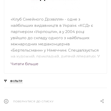
«Клуб Сімейного Дозвілля» - одне з
найбільших видавництв в Україні. «КСД» є
партнером «Укрпошти», а у 2004 році
увійшло до складу одного з найбільших
міжнародних медіаконцернів
«Бертельсманн» у Німеччині. Спеціалізується
на художній, прикладній, дитячій літературі. У
видавництві вийшли друком світові
Читати більше
бестселери Пауло Коельо, Стівена Кінга,
Дена Брауна, Чака Поланіка, Деніела Кіза та
інших. У «КДС» побачили світ книги
ФІЛЬТР
українських письменників: Ірени Карпи, Ірен
Роздобудько, Андрія Кокотюхи та інших.
«КСД» займається багатьма книжковими
ПОВЕРНУТИСЯ ДО СПИСКУ
проектами, зокрема: «Світові бестселери —