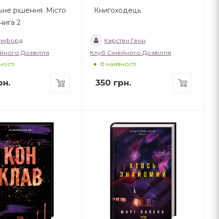
не рішення. Місто
Книгоходець
Книга 2
Томфорд
Карстен Генн
йного Дозвілля
Клуб Сімейного Дозвілля
ності
В наявності
н.
350
грн.