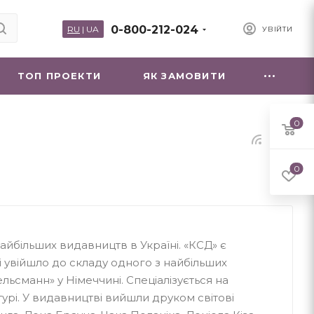
0-800-212-024
RU
|
UA
УВІЙТИ
ТОП ПРОЕКТИ
ЯК ЗАМОВИТИ
0
0
найбільших видавництв в Україні. «КСД» є
і увійшло до складу одного з найбільших
ьсманн» у Німеччині. Спеціалізується на
турі. У видавництві вийшли друком світові