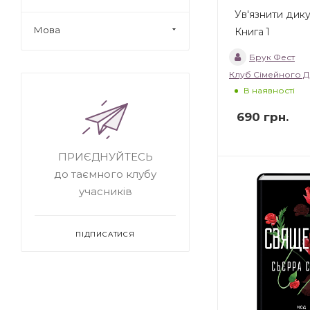
Ув'язнити дику
Мова
Книга 1
Брук Фест
Клуб Сімейного Д
В наявності
690
грн.
ПРИЄДНУЙТЕСЬ
до таємного клубу
учасників
ПІДПИСАТИСЯ