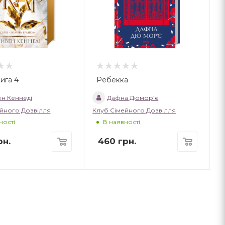
ига 4
Ребекка
н Кеннеді
Дафна Дюмор’є
йного Дозвілля
Клуб Сімейного Дозвілля
ності
В наявності
н.
460
грн.