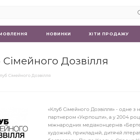
МОВЛЕННЯ
НОВИНКИ
ХIТИ ПРОДАЖУ
 Сімейного Дозвілля
луб Сімейного Дозвілля
«Клуб Сімейного Дозвілля» - одне з 
партнером «Укрпошти», а у 2004 роц
міжнародних медіаконцернів «Бертел
художній, прикладній, дитячій літера