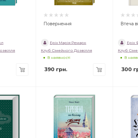
Повернення
Втеча в
кл
Еріх Марія Ремарк
Еріх
озвілля
Клуб Сімейного Дозвілля
Клуб Сіме
В наявності
В наяв
390
грн.
300
гр