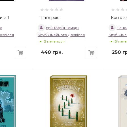
ига 1
Тіні в раю
Конклав
не
Еріх Марія Ремарк
Пене
озвілля
Клуб Сімейного Дозвілля
Клуб Сіме
В наявності
В наяв
440
грн.
250
гр