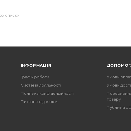
ДО СПИСКУ
ІНФОРМАЦІЯ
ДОПОМОГ
Графік роботи
Умови опла
Система лояльності
Умови дост
Політика конфіденційності
Повернення
товару
Питання-відповідь
Публічна о