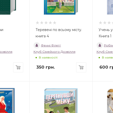
ни
Теревені по всьому місту.
Учень у
книга 4
Книга 1
Фенні Флегг
Робін
озвілля
Клуб Сімейного Дозвілля
Клуб Сіме
В наявності
В наяв
350
грн.
600
г