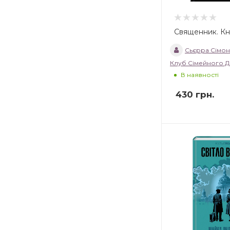
Священник. Кн
Сьєрра Сімо
Клуб Сімейного Д
В наявності
430
грн.