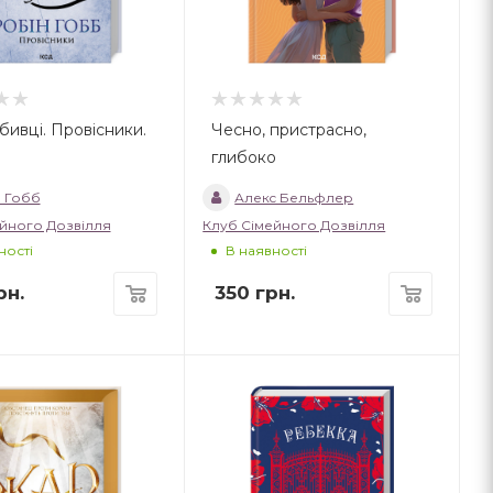
бивці. Провісники.
Чесно, пристрасно,
глибоко
 Гобб
Алекc Бельфлер
йного Дозвілля
Клуб Сімейного Дозвілля
ності
В наявності
рн.
350
грн.