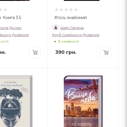
. Книга 3.5
Хтось знайомий
лопа Дуглас
Шарі Лапена
йного Дозвілля
Клуб Сімейного Дозвілля
ності
В наявності
н.
390
грн.