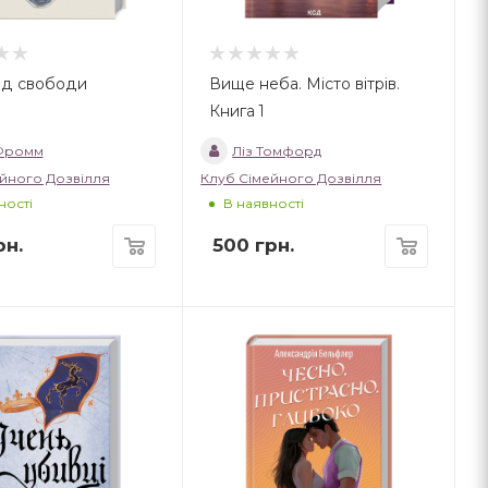
ід свободи
Вище неба. Місто вітрів.
Книга 1
 Фромм
Ліз Томфорд
йного Дозвілля
Клуб Сімейного Дозвілля
ності
В наявності
н.
500
грн.