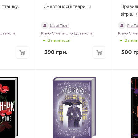
 пташку.
Смертоносні тварини
Правиль
вітрів. 
Марі Тірні
Ліз 
озвілля
Клуб Сімейного Дозвілля
Клуб Сіме
В наявності
В наяв
390
грн.
500
гр