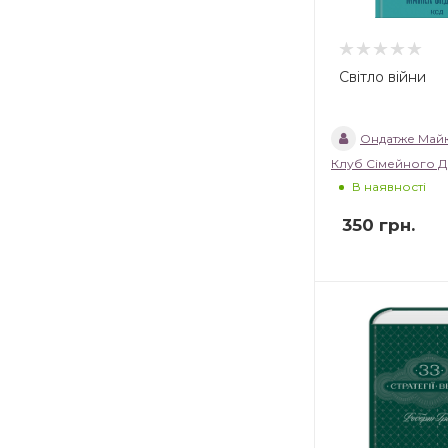
Світло війни
Ондатже Май
Клуб Сімейного Д
В наявності
350
грн.