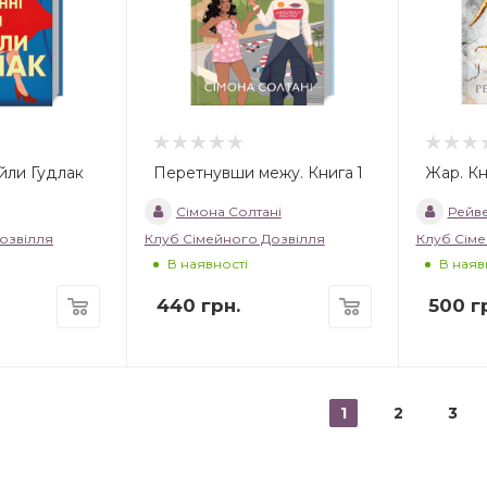
йли Гудлак
Перетнувши межу. Книга 1
Жар. Кн
Сімона Солтані
Рейве
озвілля
Клуб Сімейного Дозвілля
Клуб Сіме
В наявності
В наяв
440
грн.
500
гр
1
2
3