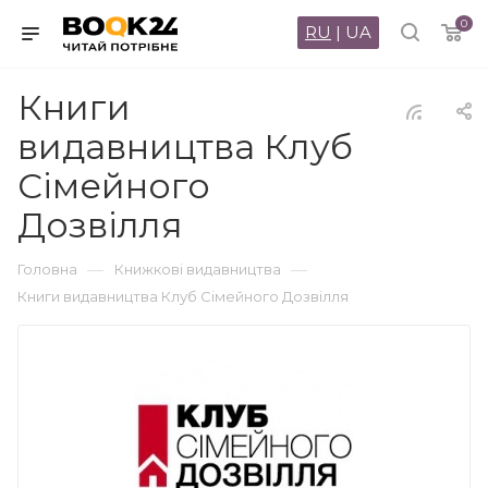
0
RU
|
UA
Книги
видавництва Клуб
Сімейного
Дозвілля
—
—
Головна
Книжкові видавництва
Книги видавництва Клуб Сімейного Дозвілля