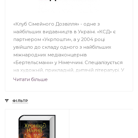
«Клуб Сімейного Дозвілля» - одне з
найбільших видавництв в Україні. «КСД» є
партнером «Укрпошти», а у 2004 році
увійшло до складу одного з найбільших
міжнародних медіаконцернів
«Бертельсманн» у Німеччині. Спеціалізується
на художній, прикладній, дитячій літературі. У
видавництві вийшли друком світові
Читати більше
бестселери Пауло Коельо, Стівена Кінга,
Дена Брауна, Чака Поланіка, Деніела Кіза та
інших. У «КДС» побачили світ книги
ФІЛЬТР
українських письменників: Ірени Карпи, Ірен
Роздобудько, Андрія Кокотюхи та інших.
«КСД» займається багатьма книжковими
проектами, зокрема: «Світові бестселери —