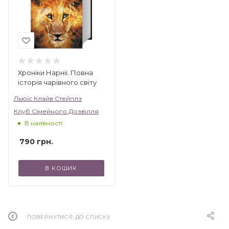
українською», «Зірки української прози».
Хроніки Нарнії. Повна
історія чарівного світу
Льюїс Клайв Стейплз
Клуб Сімейного Дозвілля
В наявності
790
грн.
В КОШИК
ПОВЕРНУТИСЯ ДО СПИСКУ