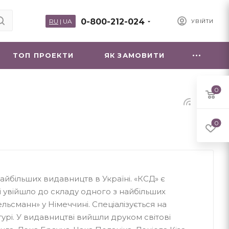
0-800-212-024
RU
|
UA
УВІЙТИ
ТОП ПРОЕКТИ
ЯК ЗАМОВИТИ
0
0
найбільших видавництв в Україні. «КСД» є
і увійшло до складу одного з найбільших
ьсманн» у Німеччині. Спеціалізується на
турі. У видавництві вийшли друком світові