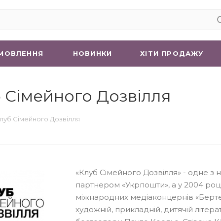
МОВЛЕННЯ
НОВИНКИ
ХIТИ ПРОДАЖУ
 Сімейного Дозвілля
луб Сімейного Дозвілля
«Клуб Сімейного Дозвілля» - одне з 
партнером «Укрпошти», а у 2004 роц
міжнародних медіаконцернів «Бертел
художній, прикладній, дитячій літера