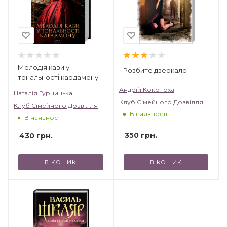
Мелодія кави у
Розбите дзеркало
тональності кардамону
Андрій Кокотюха
Наталія Гурницька
Клуб Сімейного Дозвілля
Клуб Сімейного Дозвілля
В наявності
В наявності
350
грн.
430
грн.
В КОШИК
В КОШИК