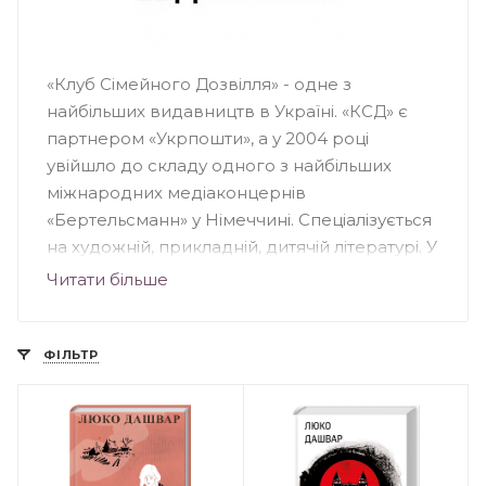
«Клуб Сімейного Дозвілля» - одне з
найбільших видавництв в Україні. «КСД» є
партнером «Укрпошти», а у 2004 році
увійшло до складу одного з найбільших
міжнародних медіаконцернів
«Бертельсманн» у Німеччині. Спеціалізується
на художній, прикладній, дитячій літературі. У
видавництві вийшли друком світові
Читати більше
бестселери Пауло Коельо, Стівена Кінга,
Дена Брауна, Чака Поланіка, Деніела Кіза та
інших. У «КДС» побачили світ книги
ФІЛЬТР
українських письменників: Ірени Карпи, Ірен
Роздобудько, Андрія Кокотюхи та інших.
«КСД» займається багатьма книжковими
проектами, зокрема: «Світові бестселери —