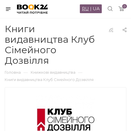
0
RU
|
UA
Книги
видавництва Клуб
Сімейного
Дозвілля
—
—
Головна
Книжкові видавництва
Книги видавництва Клуб Сімейного Дозвілля