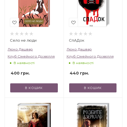
українською», «Зірки української прози».
Село не люди
СпАДок
Люко Дашвар
Люко Дашвар
Клуб Сімейного Дозвілля
Клуб Сімейного Дозвілля
В наявності
В наявності
400
грн.
440
грн.
В КОШИК
В КОШИК