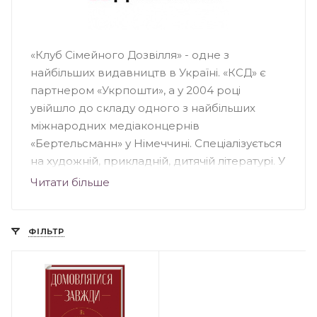
«Клуб Сімейного Дозвілля» - одне з
найбільших видавництв в Україні. «КСД» є
партнером «Укрпошти», а у 2004 році
увійшло до складу одного з найбільших
міжнародних медіаконцернів
«Бертельсманн» у Німеччині. Спеціалізується
на художній, прикладній, дитячій літературі. У
видавництві вийшли друком світові
Читати більше
бестселери Пауло Коельо, Стівена Кінга,
Дена Брауна, Чака Поланіка, Деніела Кіза та
інших. У «КДС» побачили світ книги
ФІЛЬТР
українських письменників: Ірени Карпи, Ірен
Роздобудько, Андрія Кокотюхи та інших.
«КСД» займається багатьма книжковими
проектами, зокрема: «Світові бестселери —