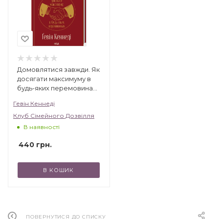
українською», «Зірки української прози».
Домовлятися завжди. Як
досягати максимуму в
будь-яких перемовинах
(нов. оформ)
Гевін Кеннеді
Клуб Сімейного Дозвілля
В наявності
440
грн.
В КОШИК
ПОВЕРНУТИСЯ ДО СПИСКУ