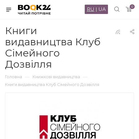
0
RU
|
UA
Книги
видавництва Клуб
Сімейного
Дозвілля
—
—
Головна
Книжкові видавництва
Книги видавництва Клуб Сімейного Дозвілля