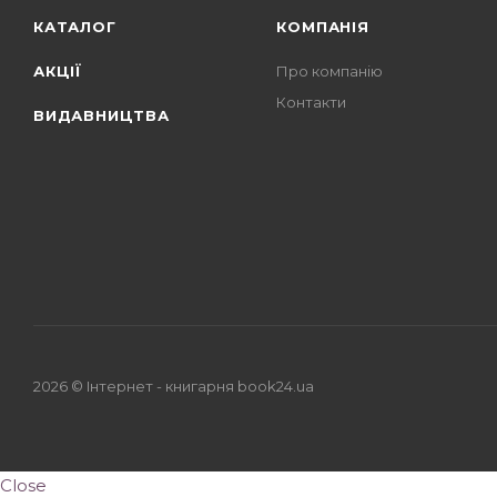
КАТАЛОГ
КОМПАНІЯ
АКЦІЇ
Про компанію
Контакти
ВИДАВНИЦТВА
2026 © Iнтернет - книгарня
book24.ua
Close