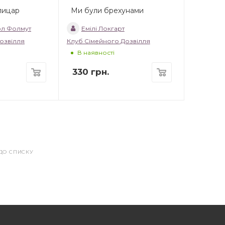
лицар
Ми були брехунами
ол Фолмут
Емілі Локгарт
озвілля
Клуб Сімейного Дозвілля
В наявності
330
грн.
ДО СПИСКУ