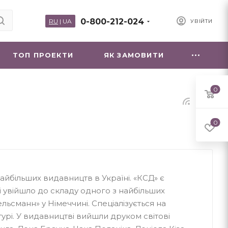
0-800-212-024
RU
|
UA
УВІЙТИ
ТОП ПРОЕКТИ
ЯК ЗАМОВИТИ
0
0
найбільших видавництв в Україні. «КСД» є
і увійшло до складу одного з найбільших
ьсманн» у Німеччині. Спеціалізується на
турі. У видавництві вийшли друком світові