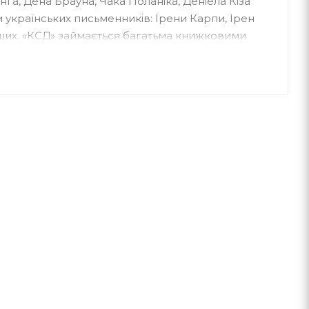
нга, Дена Брауна, Чака Поланіка, Деніела Кіза
ги українських письменників: Ірени Карпи, Ірен
нших. «КСД» займається багатьма книжковими
лери — українською», «Зірки української