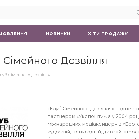
МОВЛЕННЯ
НОВИНКИ
ХIТИ ПРОДАЖУ
 Сімейного Дозвілля
луб Сімейного Дозвілля
«Клуб Сімейного Дозвілля» - одне з 
партнером «Укрпошти», а у 2004 роц
міжнародних медіаконцернів «Бертел
художній, прикладній, дитячій літера