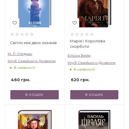
українською», «Зірки української прози».
Марія I. Королева
Світло між двох океанів
скорботи
М. Л. Стедман
Елісон Вейр
Клуб Сімейного Дозвілля
Клуб Сімейного Дозвілля
В наявності
В наявності
460
грн.
620
грн.
В КОШИК
В КОШИК