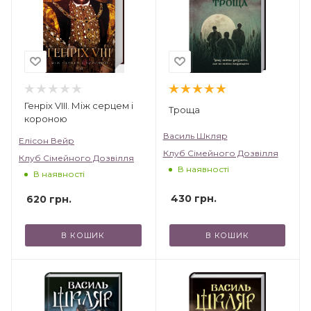
Генріх VIII. Між серцем і
Троща
короною
Василь Шкляр
Елісон Вейр
Клуб Сімейного Дозвілля
Клуб Сімейного Дозвілля
В наявності
В наявності
430
грн.
620
грн.
В КОШИК
В КОШИК