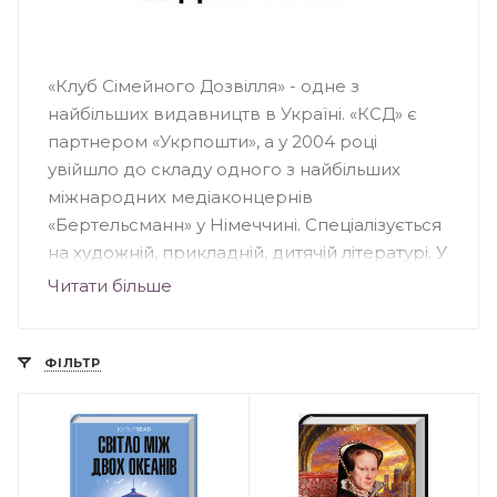
«Клуб Сімейного Дозвілля» - одне з
найбільших видавництв в Україні. «КСД» є
партнером «Укрпошти», а у 2004 році
увійшло до складу одного з найбільших
міжнародних медіаконцернів
«Бертельсманн» у Німеччині. Спеціалізується
на художній, прикладній, дитячій літературі. У
видавництві вийшли друком світові
Читати більше
бестселери Пауло Коельо, Стівена Кінга,
Дена Брауна, Чака Поланіка, Деніела Кіза та
інших. У «КДС» побачили світ книги
ФІЛЬТР
українських письменників: Ірени Карпи, Ірен
Роздобудько, Андрія Кокотюхи та інших.
«КСД» займається багатьма книжковими
проектами, зокрема: «Світові бестселери —