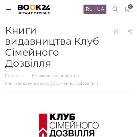
0
RU
|
UA
Книги
видавництва Клуб
Сімейного
Дозвілля
—
—
Головна
Книжкові видавництва
Книги видавництва Клуб Сімейного Дозвілля