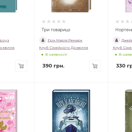
Три товариші
Нортен
рроуз
Еріх Марія Ремарк
Джейн
озвілля
Клуб Сімейного Дозвілля
Клуб Сіме
В наявності
В наяв
390
грн.
330
гр