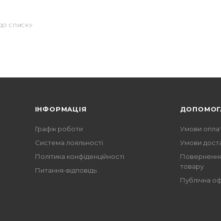
ДО СПИСКУ
ІНФОРМАЦІЯ
ДОПОМОГ
Графік роботи
Умови опла
Система лояльності
Умови дост
Політика конфіденційності
Повернення
товару
Питання-відповідь
Публічна о