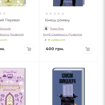
ий Перевал
Кінець роману
 Бронте
Ґрем Ґрін
йного Дозвілля
Клуб Сімейного Дозвілля
ності
В наявності
н.
400
грн.