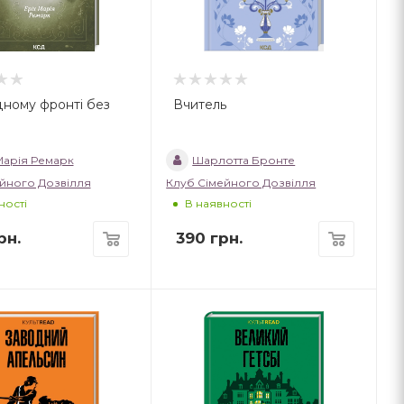
дному фронті без
Вчитель
Марія Ремарк
Шарлотта Бронте
йного Дозвілля
Клуб Сімейного Дозвілля
ності
В наявності
рн.
390
грн.