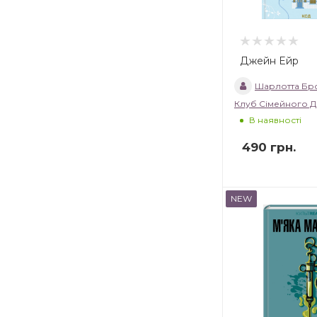
Джейн Ейр
Шарлотта Бр
Клуб Сімейного Д
В наявності
490
грн.
NEW