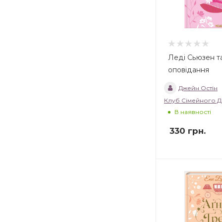
Леді Сьюзен та
оповідання
Джейн Остін
Клуб Сімейного Д
В наявності
330
грн.