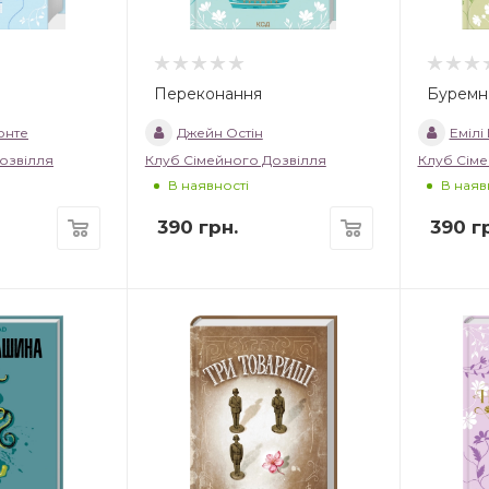
Переконання
Буремн
онте
Джейн Остін
Емілі
озвілля
Клуб Сімейного Дозвілля
Клуб Сіме
В наявності
В наяв
390
грн.
390
гр