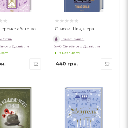
ґерське абатство
Список Шиндлера
 Остін
Томас Кініллі
йного Дозвілля
Клуб Сімейного Дозвілля
ності
В наявності
н.
440
грн.