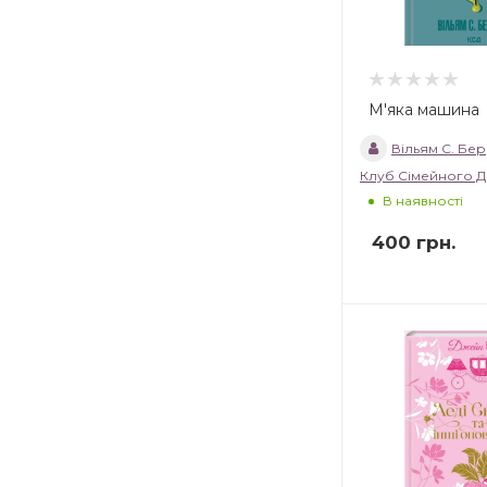
М'яка машина
Вільям С. Бе
Клуб Сімейного Д
В наявності
400
грн.