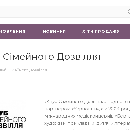
МОВЛЕННЯ
НОВИНКИ
ХIТИ ПРОДАЖУ
 Сімейного Дозвілля
луб Сімейного Дозвілля
«Клуб Сімейного Дозвілля» - одне з 
партнером «Укрпошти», а у 2004 роц
міжнародних медіаконцернів «Бертел
художній, прикладній, дитячій літера