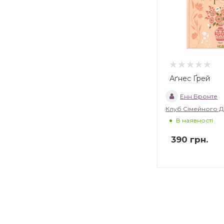
Аґнес Ґрей
Енн Бронте
Клуб Сімейного Д
В наявності
390
грн.