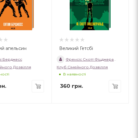
ий апельсин
Великий Гетсбі
і Берджесс
Френсіс Скотт Фіцджеральд
йного Дозвілля
Клуб Сімейного Дозвілля
ності
В наявності
н.
360
грн.