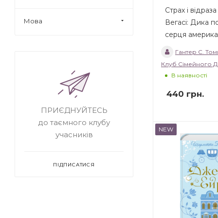
Страх і відраза
Мова
Вегасі: Дика 
серця американ
Гантер С. То
Клуб Сімейного Д
В наявності
440
грн.
ПРИЄДНУЙТЕСЬ
до таємного клубу
NEW
учасників
ПІДПИСАТИСЯ