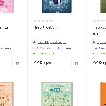
 інші
Ніч у Лісабоні
На Захі
змін
Еріх Марія Ремарк
Еріх 
озвілля
Клуб Сімейного Дозвілля
Клуб Сіме
В наявності
В наяв
440
грн.
440
г