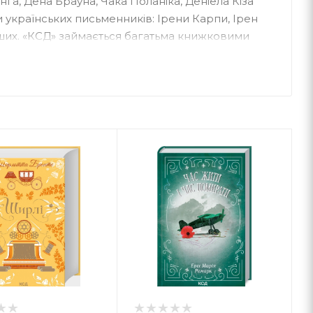
нга, Дена Брауна, Чака Поланіка, Деніела Кіза
ги українських письменників: Ірени Карпи, Ірен
нших. «КСД» займається багатьма книжковими
лери — українською», «Зірки української