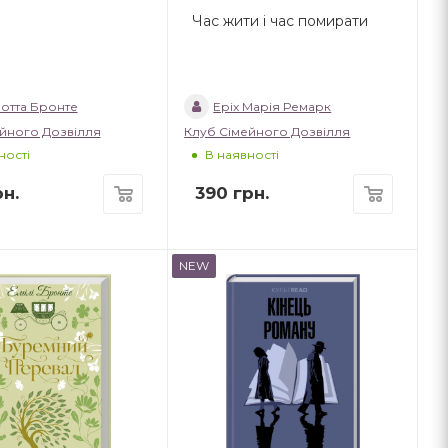
Час жити і час помирати
отта Бронте
Еріх Марія Ремарк
йного Дозвілля
Клуб Сімейного Дозвілля
ності
В наявності
н.
390
грн.
NEW