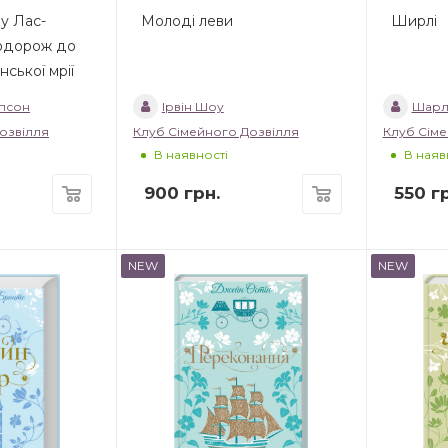
 у Лас-
Молоді леви
Ширлі
подорож до
ської мрії
мпсон
Ірвін Шоу
Шарл
озвілля
Клуб Сімейного Дозвілля
Клуб Сіме
В наявності
В наяв
900
грн.
550
гр
NEW
NEW