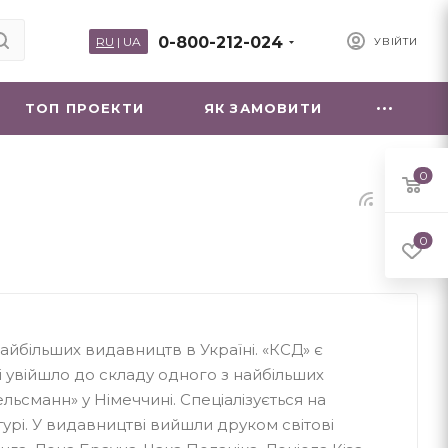
0-800-212-024
RU
|
UA
УВІЙТИ
ТОП ПРОЕКТИ
ЯК ЗАМОВИТИ
0
0
найбільших видавництв в Україні. «КСД» є
і увійшло до складу одного з найбільших
ьсманн» у Німеччині. Спеціалізується на
турі. У видавництві вийшли друком світові