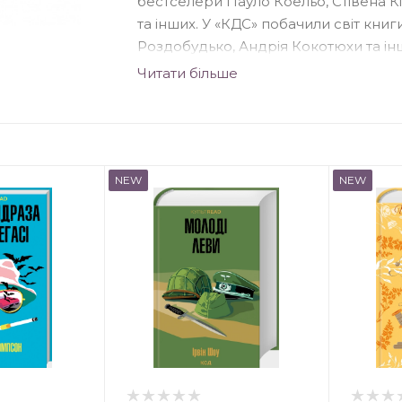
бестселери Пауло Коельо, Стівена Кі
та інших. У «КДС» побачили світ кни
Роздобудько, Андрія Кокотюхи та і
проектами, зокрема: «Світові бестсе
Читати більше
прози».
NEW
NEW