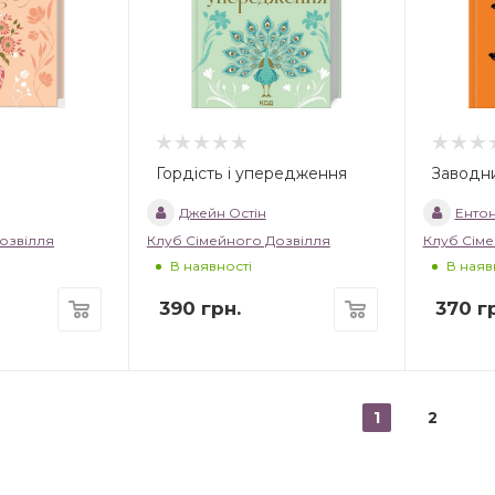
Гордість і упередження
Заводн
Джейн Остін
Ентон
озвілля
Клуб Сімейного Дозвілля
Клуб Сіме
В наявності
В наяв
390
грн.
370
гр
1
2