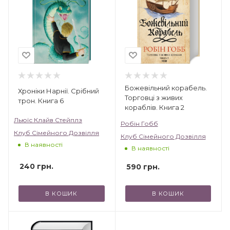
Божевільний корабель.
Хроніки Нарнії. Срібний
Торговці з живих
трон. Книга 6
кораблів. Книга 2
Льюїс Клайв Стейплз
Робін Гобб
Клуб Сімейного Дозвілля
Клуб Сімейного Дозвілля
В наявності
В наявності
240
грн.
590
грн.
В КОШИК
В КОШИК