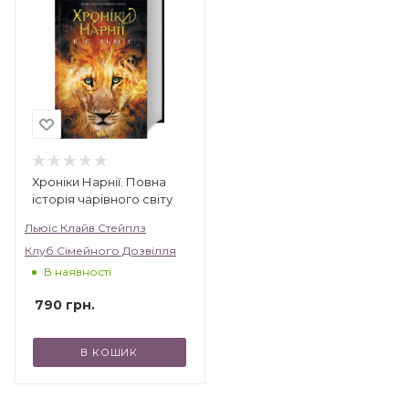
Хроніки Нарнії. Повна
історія чарівного світу
Льюїс Клайв Стейплз
Клуб Сімейного Дозвілля
В наявності
790
грн.
В КОШИК