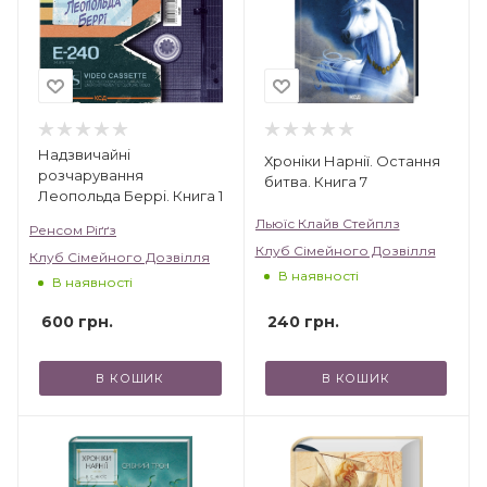
українською», «Зірки української прози».
Надзвичайні
Хроніки Нарнії. Остання
розчарування
битва. Книга 7
Леопольда Беррі. Книга 1
Льюїс Клайв Стейплз
Ренсом Ріґґз
Клуб Сімейного Дозвілля
Клуб Сімейного Дозвілля
В наявності
В наявності
240
грн.
600
грн.
В КОШИК
В КОШИК