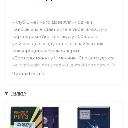
«Клуб Сімейного Дозвілля» - одне з
найбільших видавництв в Україні. «КСД» є
партнером «Укрпошти», а у 2004 році
увійшло до складу одного з найбільших
міжнародних медіаконцернів
«Бертельсманн» у Німеччині. Спеціалізується
на художній, прикладній, дитячій літературі. У
видавництві вийшли друком світові
Читати більше
бестселери Пауло Коельо, Стівена Кінга,
Дена Брауна, Чака Поланіка, Деніела Кіза та
інших. У «КДС» побачили світ книги
ФІЛЬТР
українських письменників: Ірени Карпи, Ірен
Роздобудько, Андрія Кокотюхи та інших.
«КСД» займається багатьма книжковими
проектами, зокрема: «Світові бестселери —