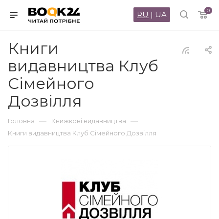
0
RU
|
UA
Книги
видавництва Клуб
Сімейного
Дозвілля
—
—
Головна
Книжкові видавництва
Книги видавництва Клуб Сімейного Дозвілля