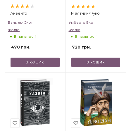
Айвенго
Маятник Фуко
Вальтер Скотт
Умберто Еко
Фоліо
Фоліо
В наявності
В наявності
470
грн.
720
грн.
В КОШИК
В КОШИК