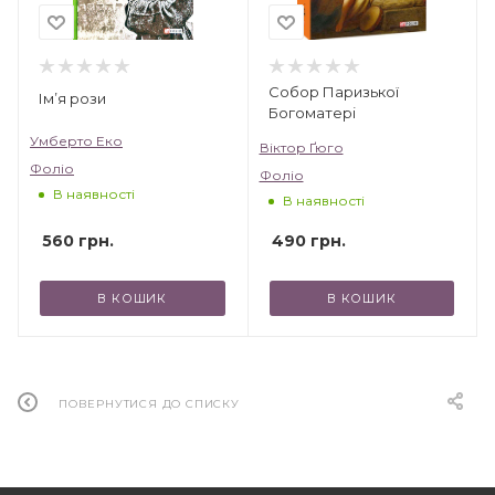
Собор Паризької
Ім’я рози
Богоматері
Умберто Еко
Віктор Ґюго
Фоліо
Фоліо
В наявності
В наявності
560
грн.
490
грн.
В КОШИК
В КОШИК
ПОВЕРНУТИСЯ ДО СПИСКУ