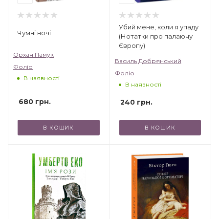
Убий мене, коли я упаду
Чумні ночі
(Нотатки про палаючу
Європу)
Орхан Памук
Василь Добрянський
Фоліо
Фоліо
В наявності
В наявності
680
грн.
240
грн.
В КОШИК
В КОШИК