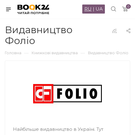
0
RU
|
UA
Видавництво
Фоліо
—
—
Головна
Книжкові видавництва
Видавництво Фоліо
Найбільше видавництво в Україні. Тут