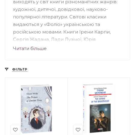
виходять у світ книги різноманітних жанрів:
художної, дитячої, довідкової, науково-
популярної літератури. Світові класики
видаються у «Фоліо» українською та
російською мовами. Книги Ірени Карпи,
Сергія Жадана, Лади Лузіної, Юрія
Андруховича, Андрія Кокотюхи та інших
Читати більше
авторів були надруковані у "Фоліо".
Видавництво створило понад 70 книжкових
серій, серед яких: «Домашня бібліотека»,
ФІЛЬТР
«Популярна література», «Дитяча література»,
«Сентиментальний роман» та інші.