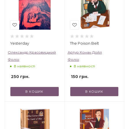
Yesterday
The Poison Belt
Олександр Красовицький
Артур Конан Дойл
Фоліо
Фоліо
В наявності
В наявності
250
грн.
150
грн.
В КОШИК
В КОШИК