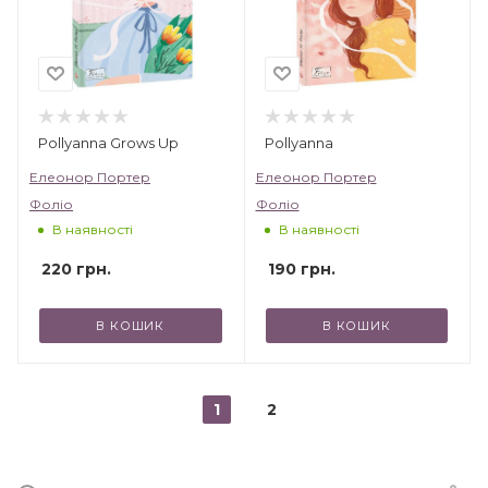
Pollyanna Grows Up
Pollyanna
Елеонор Портер
Елеонор Портер
Фоліо
Фоліо
В наявності
В наявності
220
грн.
190
грн.
В КОШИК
В КОШИК
1
2