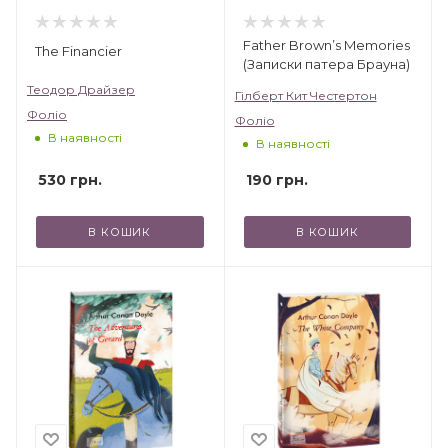
Father Brown’s Memories
The Financier
(Записки патера Брауна)
Теодор Драйзер
Гілберт Кит Честертон
Фоліо
Фоліо
В наявності
В наявності
530
грн.
190
грн.
В КОШИК
В КОШИК