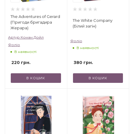
The Adventures of Gerard
The White Company
(Пригоди бригадира
(Білий загін)
Жерара)
Артур Конан Дойл
Фоліо
Фоліо
В наявності
В наявності
220
грн.
380
грн.
В КОШИК
В КОШИК