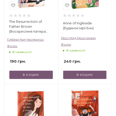
The Resurrection of
Anne of Ingleside
Father Brown
(Будинок мрії Енн)
(Воскресіння патера
Брауна)
Люсі Мод Монгомері
Гілберт Кит Честертон
Фоліо
Фоліо
В наявності
В наявності
240
грн.
190
грн.
В КОШИК
В КОШИК