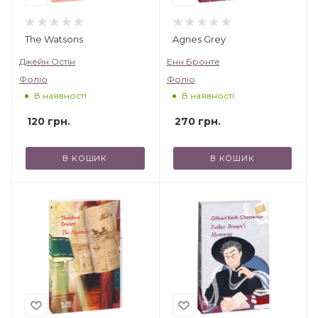
The Watsons
Agnes Grey
Джейн Остін
Енн Бронте
Фоліо
Фоліо
В наявності
В наявності
120
грн.
270
грн.
В КОШИК
В КОШИК