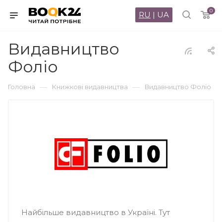
0
RU
|
UA
Видавництво
Фоліо
—
—
Головна
Книжкові видавництва
Видавництво Фоліо
Найбільше видавництво в Україні. Тут