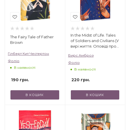
In the Midst of Life. Tales
The Fairy Tale of Father
of Soldiers and Civilians (У
Brown
вирі життя. Оповіді про
солдатів і цивільних)
Гілберт Кит Честертон
Бирс Амброз
Фоліо
Фоліо
В наявності
В наявності
190
грн.
220
грн.
В КОШИК
В КОШИК