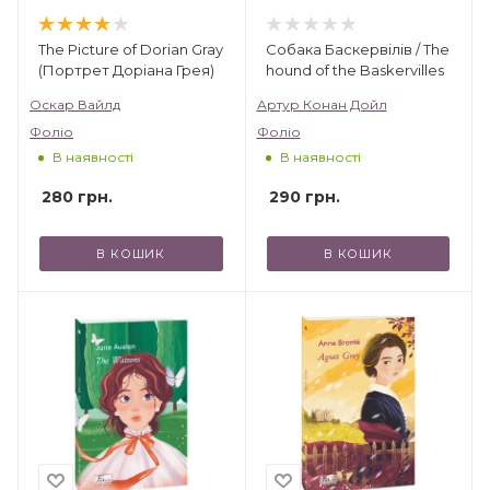
The Picture of Dorian Gray
Собака Баскервілів / The
(Портрет Доріана Грея)
hound of the Baskervilles
Оскар Вайлд
Артур Конан Дойл
Фоліо
Фоліо
В наявності
В наявності
280
грн.
290
грн.
В КОШИК
В КОШИК