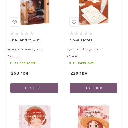
The Land of Mist
Novel Notes
Артур Конан Дойл
Джером К. Джером
Фоліо
Фоліо
В наявності
В наявності
260
грн.
220
грн.
В КОШИК
В КОШИК