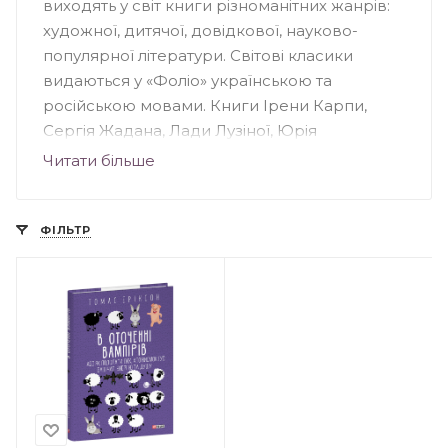
виходять у світ книги різноманітних жанрів:
художної, дитячої, довідкової, науково-
популярної літератури. Світові класики
видаються у «Фоліо» українською та
російською мовами. Книги Ірени Карпи,
Сергія Жадана, Лади Лузіної, Юрія
Андруховича, Андрія Кокотюхи та інших
Читати більше
авторів були надруковані у "Фоліо".
Видавництво створило понад 70 книжкових
серій, серед яких: «Домашня бібліотека»,
ФІЛЬТР
«Популярна література», «Дитяча література»,
«Сентиментальний роман» та інші.