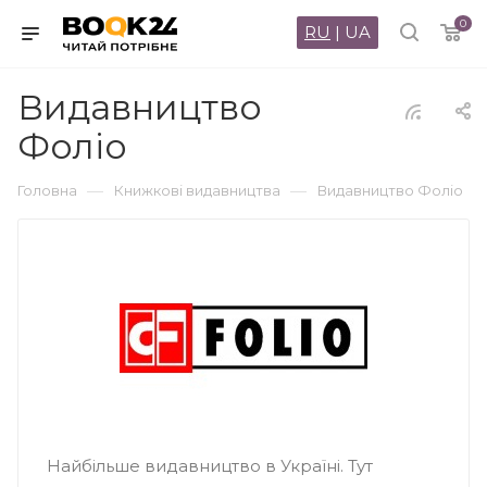
0
RU
|
UA
Видавництво
Фоліо
—
—
Головна
Книжкові видавництва
Видавництво Фоліо
Найбільше видавництво в Україні. Тут