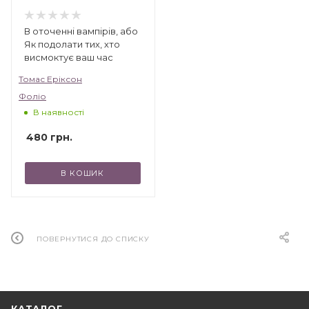
В оточенні вампірів, або
Як подолати тих, хто
висмоктує ваш час
Томас Еріксон
Фоліо
В наявності
480
грн.
В КОШИК
ПОВЕРНУТИСЯ ДО СПИСКУ
КАТАЛОГ