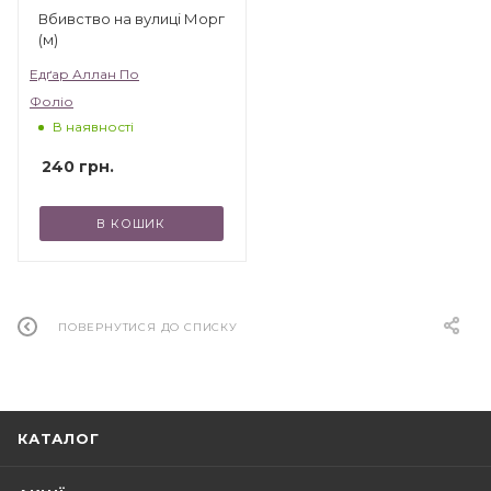
Вбивство на вулиці Морг
(м)
Едґар Аллан По
Фоліо
В наявності
240
грн.
В КОШИК
ПОВЕРНУТИСЯ ДО СПИСКУ
КАТАЛОГ