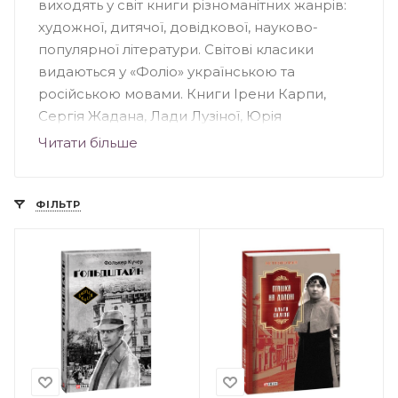
виходять у світ книги різноманітних жанрів:
художної, дитячої, довідкової, науково-
популярної літератури. Світові класики
видаються у «Фоліо» українською та
російською мовами. Книги Ірени Карпи,
Сергія Жадана, Лади Лузіної, Юрія
Андруховича, Андрія Кокотюхи та інших
Читати більше
авторів були надруковані у "Фоліо".
Видавництво створило понад 70 книжкових
серій, серед яких: «Домашня бібліотека»,
ФІЛЬТР
«Популярна література», «Дитяча література»,
«Сентиментальний роман» та інші.