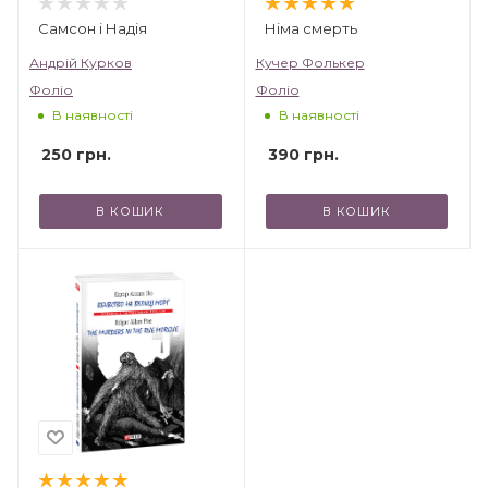
Самсон і Надія
Німа смерть
Андрій Курков
Кучер Фолькер
Фоліо
Фоліо
В наявності
В наявності
250
грн.
390
грн.
В КОШИК
В КОШИК