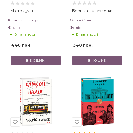
Місто духів
Брошка гімназистки
Кшиштоф Бохус
Ольга Саліпа
Фоліо
Фоліо
В наявності
В наявності
440
грн.
340
грн.
В КОШИК
В КОШИК