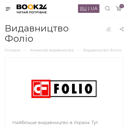
0
RU
|
UA
Видавництво
Фоліо
—
—
Головна
Книжкові видавництва
Видавництво Фоліо
Найбільше видавництво в Україні. Тут