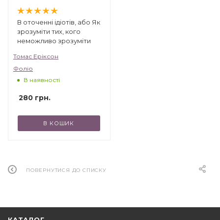
В оточенні ідіотів, або Як
зрозуміти тих, кого
неможливо зрозуміти
Томас Еріксон
Фоліо
В наявності
280
грн.
В КОШИК
ПОВЕРНУТИСЯ ДО СПИСКУ
КАТАЛОГ