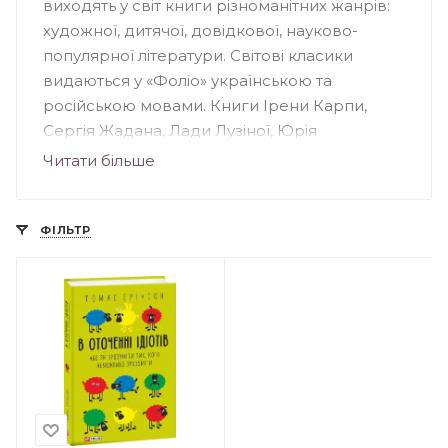
виходять у світ книги різноманітних жанрів:
художної, дитячої, довідкової, науково-
популярної літератури. Світові класики
видаються у «Фоліо» українською та
російською мовами. Книги Ірени Карпи,
Сергія Жадана, Лади Лузіної, Юрія
Андруховича, Андрія Кокотюхи та інших
Читати більше
авторів були надруковані у "Фоліо".
Видавництво створило понад 70 книжкових
серій, серед яких: «Домашня бібліотека»,
ФІЛЬТР
«Популярна література», «Дитяча література»,
«Сентиментальний роман» та інші.