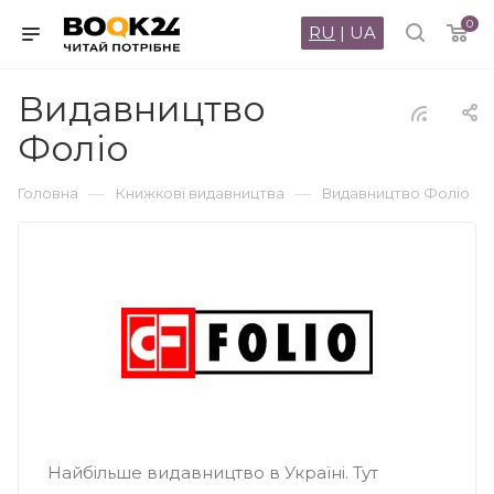
0
RU
|
UA
Видавництво
Фоліо
—
—
Головна
Книжкові видавництва
Видавництво Фоліо
Найбільше видавництво в Україні. Тут