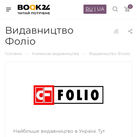
0
RU
|
UA
Видавництво
Фоліо
—
—
Головна
Книжкові видавництва
Видавництво Фоліо
Найбільше видавництво в Україні. Тут