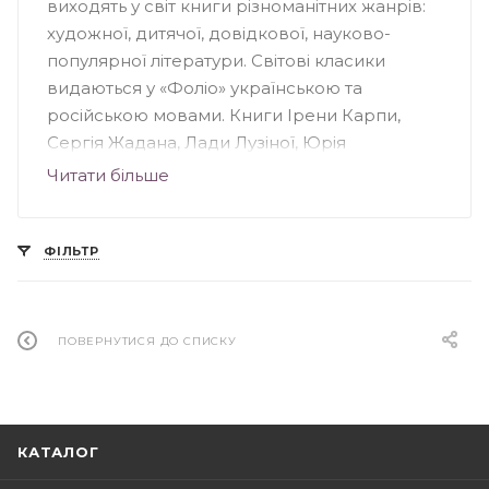
виходять у світ книги різноманітних жанрів:
художної, дитячої, довідкової, науково-
популярної літератури. Світові класики
видаються у «Фоліо» українською та
російською мовами. Книги Ірени Карпи,
Сергія Жадана, Лади Лузіної, Юрія
Андруховича, Андрія Кокотюхи та інших
Читати більше
авторів були надруковані у "Фоліо".
Видавництво створило понад 70 книжкових
серій, серед яких: «Домашня бібліотека»,
ФІЛЬТР
«Популярна література», «Дитяча література»,
«Сентиментальний роман» та інші.
ПОВЕРНУТИСЯ ДО СПИСКУ
КАТАЛОГ