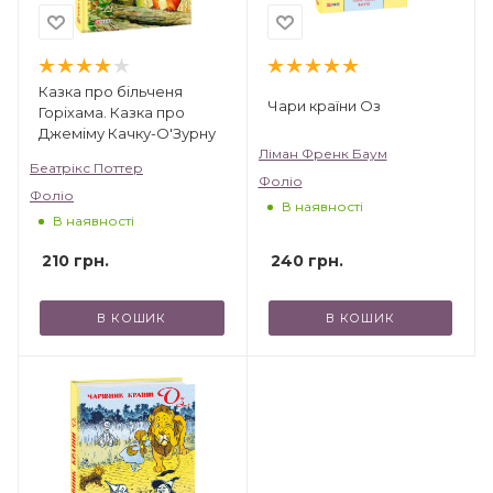
Казка про більченя
Чари країни Оз
Горіхама. Казка про
Джеміму Качку-О'Зурну
Ліман Френк Баум
Беатрікс Поттер
Фоліо
Фоліо
В наявності
В наявності
240
грн.
210
грн.
В КОШИК
В КОШИК