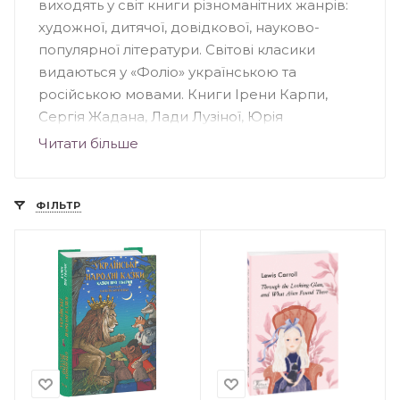
виходять у світ книги різноманітних жанрів:
художної, дитячої, довідкової, науково-
популярної літератури. Світові класики
видаються у «Фоліо» українською та
російською мовами. Книги Ірени Карпи,
Сергія Жадана, Лади Лузіної, Юрія
Андруховича, Андрія Кокотюхи та інших
Читати більше
авторів були надруковані у "Фоліо".
Видавництво створило понад 70 книжкових
серій, серед яких: «Домашня бібліотека»,
ФІЛЬТР
«Популярна література», «Дитяча література»,
«Сентиментальний роман» та інші.