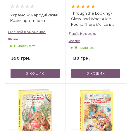
Through the Looking-
Українські народні казки.
Glass, and What Alice
Казки про тварин
Found There (Аліса в
Задзеркаллі)
Олексій Кононенко
Льюїс Керролл
Фоліо
Фоліо
В наявності
В наявності
390
грн.
130
грн.
В КОШИК
В КОШИК