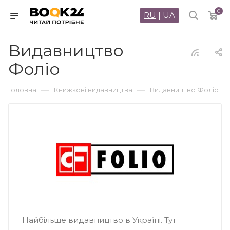
0
RU
|
UA
Видавництво
Фоліо
—
—
Головна
Книжкові видавництва
Видавництво Фоліо
Найбільше видавництво в Україні. Тут