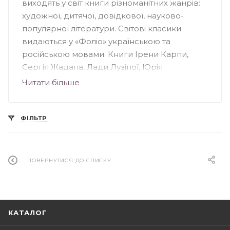
виходять у світ книги різноманітних жанрів:
художної, дитячої, довідкової, науково-
популярної літератури. Світові класики
видаються у «Фоліо» українською та
російською мовами. Книги Ірени Карпи,
Сергія Жадана, Лади Лузіної, Юрія
Андруховича, Андрія Кокотюхи та інших
Читати більше
авторів були надруковані у "Фоліо".
Видавництво створило понад 70 книжкових
серій, серед яких: «Домашня бібліотека»,
ФІЛЬТР
«Популярна література», «Дитяча література»,
«Сентиментальний роман» та інші.
ПОВЕРНУТИСЯ ДО СПИСКУ
КАТАЛОГ