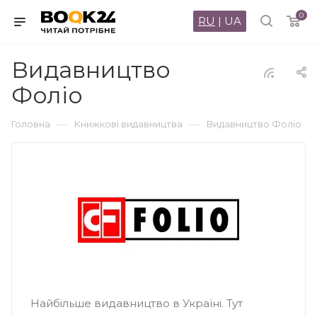
0
RU
|
UA
Видавництво
Фоліо
—
—
Головна
Книжкові видавництва
Видавництво Фоліо
Найбільше видавництво в Україні. Тут