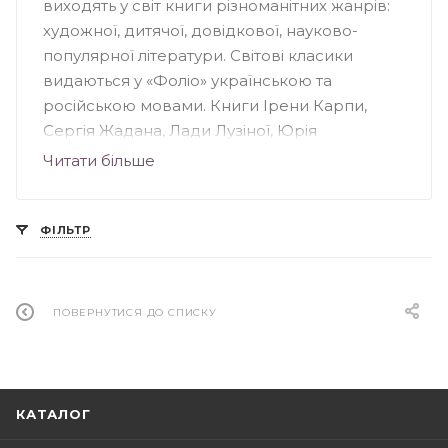
виходять у світ книги різноманітних жанрів:
художної, дитячої, довідкової, науково-
популярної літератури. Світові класики
видаються у «Фоліо» українською та
російською мовами. Книги Ірени Карпи,
Сергія Жадана, Лади Лузіної, Юрія
Андруховича, Андрія Кокотюхи та інших
Читати більше
авторів були надруковані у "Фоліо".
Видавництво створило понад 70 книжкових
серій, серед яких: «Домашня бібліотека»,
ФІЛЬТР
«Популярна література», «Дитяча література»,
«Сентиментальний роман» та інші.
ПОВЕРНУТИСЯ ДО СПИСКУ
КАТАЛОГ