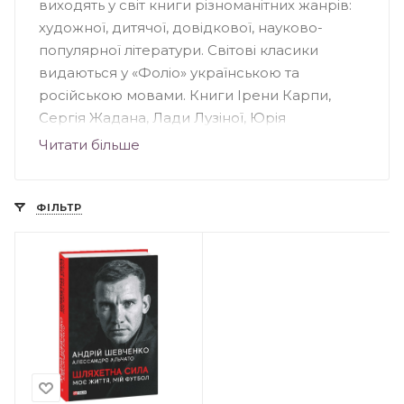
виходять у світ книги різноманітних жанрів:
художної, дитячої, довідкової, науково-
популярної літератури. Світові класики
видаються у «Фоліо» українською та
російською мовами. Книги Ірени Карпи,
Сергія Жадана, Лади Лузіної, Юрія
Андруховича, Андрія Кокотюхи та інших
Читати більше
авторів були надруковані у "Фоліо".
Видавництво створило понад 70 книжкових
серій, серед яких: «Домашня бібліотека»,
ФІЛЬТР
«Популярна література», «Дитяча література»,
«Сентиментальний роман» та інші.