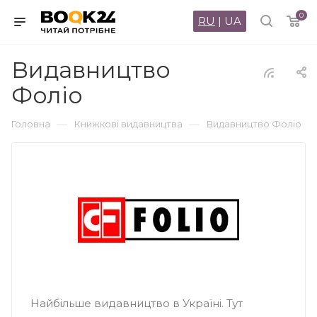
0
RU
|
UA
Видавництво
Фоліо
—
—
Головна
Книжкові видавництва
Видавництво Фоліо
Найбільше видавництво в Україні. Тут