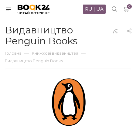
0
RU
|
UA
Видавництво
Penguin Books
—
—
Головна
Книжкові видавництва
Видавництво Penguin Books