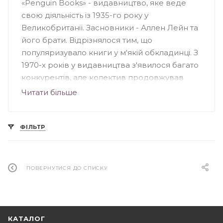
«Penguin Books» - видавництво, яке веде
свою діяльність із 1935-го року у
Великобританії. Засновники - Аллен Лейн та
його брати. Відрізнялося тим, що
популяризувало книги у м'якій обкладинці. З
1970-х років у видавництва з'явилося багато
конкурентів, але колектив продовжував
випускати серйозні книги для широкого
Читати більше
кола читачів. Видавництво «Penguin»
спеціалізувалося на книжковій фантастиці та
науково-популярних творах, особливе
ФІЛЬТР
значення несли книги з культури, науки,
мистецтва та політики Великобританії. На
сьогоднішній день «Penguin Books» - це
ПОВЕРНУТИСЯ ДО СПИСКУ
підрозділ групи «Penguin», що належить
британському видавництву «Pearson».
КАТАЛОГ