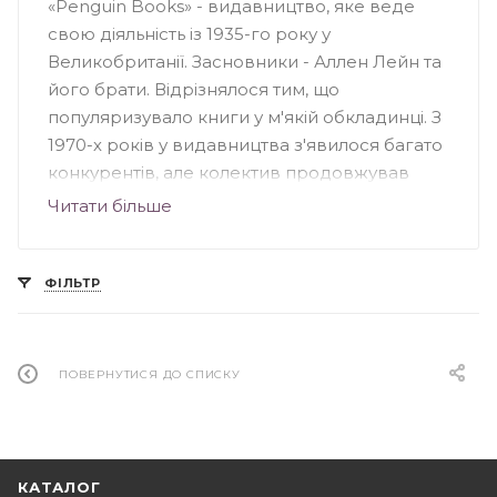
«Penguin Books» - видавництво, яке веде
свою діяльність із 1935-го року у
Великобританії. Засновники - Аллен Лейн та
його брати. Відрізнялося тим, що
популяризувало книги у м'якій обкладинці. З
1970-х років у видавництва з'явилося багато
конкурентів, але колектив продовжував
випускати серйозні книги для широкого
Читати більше
кола читачів. Видавництво «Penguin»
спеціалізувалося на книжковій фантастиці та
науково-популярних творах, особливе
ФІЛЬТР
значення несли книги з культури, науки,
мистецтва та політики Великобританії. На
сьогоднішній день «Penguin Books» - це
ПОВЕРНУТИСЯ ДО СПИСКУ
підрозділ групи «Penguin», що належить
британському видавництву «Pearson».
КАТАЛОГ