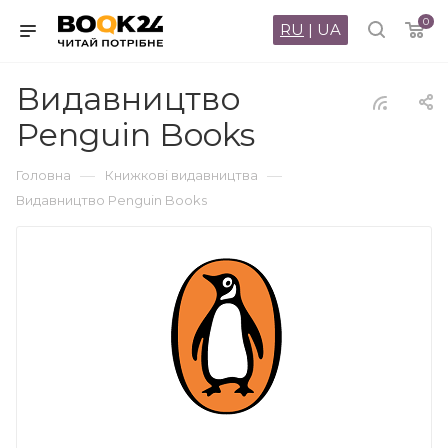
0
RU
|
UA
Видавництво
Penguin Books
—
—
Головна
Книжкові видавництва
Видавництво Penguin Books