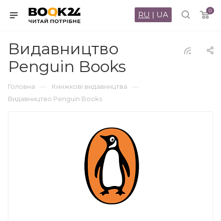
0
RU
|
UA
Видавництво
Penguin Books
—
—
Головна
Книжкові видавництва
Видавництво Penguin Books