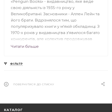
«Penguin Books» - видавництво, яке веде
свою діяльність із 1935-го року у
Великобританії. Засновники - Аллен Лейн та
його брати. Відрізнялося тим, що
популяризувало книги у м'якій обкладинці. З
1970-х років у видавництва з'явилося багато
конкурентів, але колектив продовжував
випускати серйозні книги для широкого
Читати більше
кола читачів. Видавництво «Penguin»
спеціалізувалося на книжковій фантастиці та
науково-популярних творах, особливе
ФІЛЬТР
значення несли книги з культури, науки,
мистецтва та політики Великобританії. На
сьогоднішній день «Penguin Books» - це
ПОВЕРНУТИСЯ ДО СПИСКУ
підрозділ групи «Penguin», що належить
британському видавництву «Pearson».
КАТАЛОГ