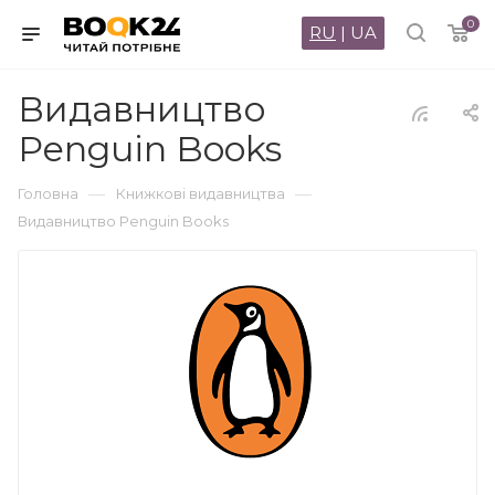
0
RU
|
UA
Видавництво
Penguin Books
—
—
Головна
Книжкові видавництва
Видавництво Penguin Books