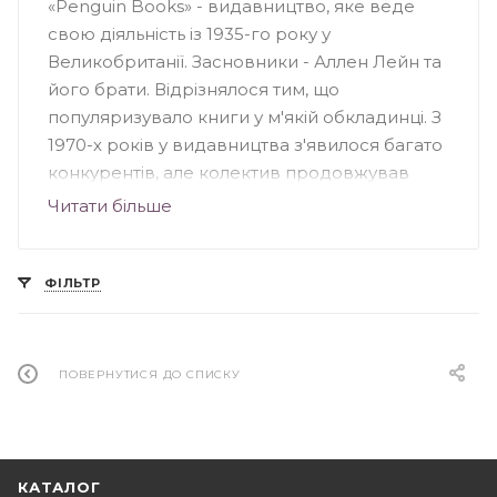
«Penguin Books» - видавництво, яке веде
свою діяльність із 1935-го року у
Великобританії. Засновники - Аллен Лейн та
його брати. Відрізнялося тим, що
популяризувало книги у м'якій обкладинці. З
1970-х років у видавництва з'явилося багато
конкурентів, але колектив продовжував
випускати серйозні книги для широкого
Читати більше
кола читачів. Видавництво «Penguin»
спеціалізувалося на книжковій фантастиці та
науково-популярних творах, особливе
ФІЛЬТР
значення несли книги з культури, науки,
мистецтва та політики Великобританії. На
сьогоднішній день «Penguin Books» - це
ПОВЕРНУТИСЯ ДО СПИСКУ
підрозділ групи «Penguin», що належить
британському видавництву «Pearson».
КАТАЛОГ