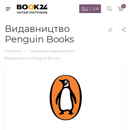
0
RU
|
UA
Видавництво
Penguin Books
—
—
Головна
Книжкові видавництва
Видавництво Penguin Books