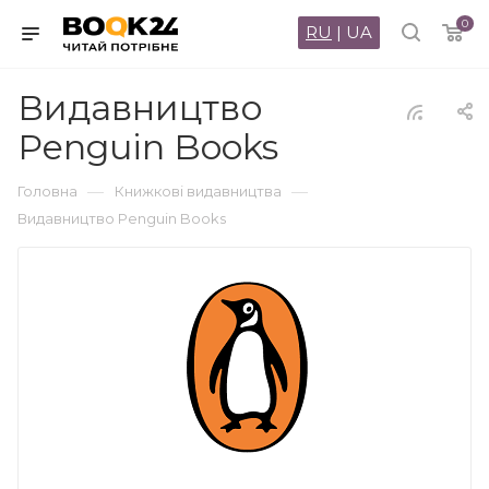
0
RU
|
UA
Видавництво
Penguin Books
—
—
Головна
Книжкові видавництва
Видавництво Penguin Books