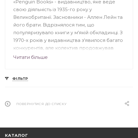
«Penguin Books» - видавництво, яке веде
свою діяльність із 1935-го року у
Великобританії. Засновники - Аллен Лейн та
його брати. Відрізнялося тим, що
популяризувало книги у м'якій обкладинці. З
1970-х років у видавництва з'явилося багато
конкурентів, але колектив продовжував
випускати серйозні книги для широкого
Читати більше
кола читачів. Видавництво «Penguin»
спеціалізувалося на книжковій фантастиці та
науково-популярних творах, особливе
ФІЛЬТР
значення несли книги з культури, науки,
мистецтва та політики Великобританії. На
сьогоднішній день «Penguin Books» - це
ПОВЕРНУТИСЯ ДО СПИСКУ
підрозділ групи «Penguin», що належить
британському видавництву «Pearson».
КАТАЛОГ