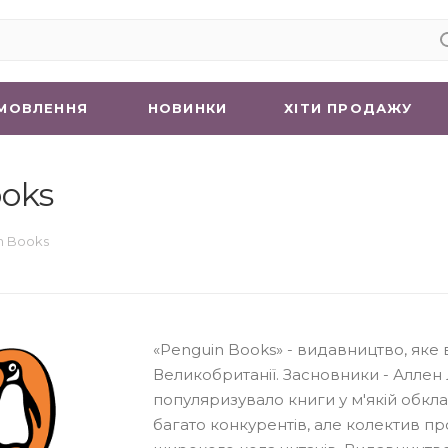
МОВЛЕННЯ
НОВИНКИ
ХIТИ ПРОДАЖУ
oks
n Books
«Penguin Books» - видавництво, яке в
Великобританії. Засновники - Аллен 
популяризувало книги у м'якій обкла
багато конкурентів, але колектив п