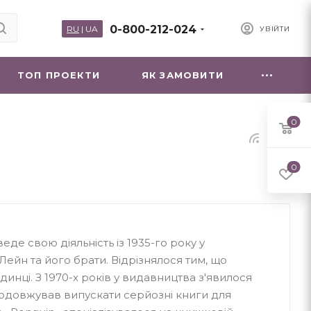
0-800-212-024
RU
|
UA
УВІЙТИ
ТОП ПРОЕКТИ
ЯК ЗАМОВИТИ
0
0
еде свою діяльність із 1935-го року у
Лейн та його брати. Відрізнялося тим, що
динці. З 1970-х років у видавництва з'явилося
родовжував випускати серйозні книги для