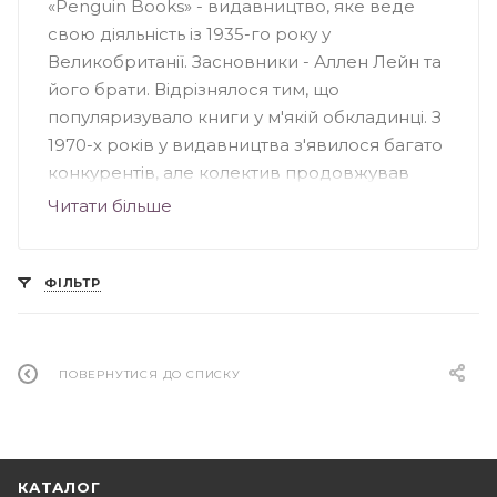
«Penguin Books» - видавництво, яке веде
свою діяльність із 1935-го року у
Великобританії. Засновники - Аллен Лейн та
його брати. Відрізнялося тим, що
популяризувало книги у м'якій обкладинці. З
1970-х років у видавництва з'явилося багато
конкурентів, але колектив продовжував
випускати серйозні книги для широкого
Читати більше
кола читачів. Видавництво «Penguin»
спеціалізувалося на книжковій фантастиці та
науково-популярних творах, особливе
ФІЛЬТР
значення несли книги з культури, науки,
мистецтва та політики Великобританії. На
сьогоднішній день «Penguin Books» - це
ПОВЕРНУТИСЯ ДО СПИСКУ
підрозділ групи «Penguin», що належить
британському видавництву «Pearson».
КАТАЛОГ