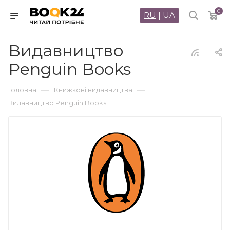
0
RU
|
UA
Видавництво
Penguin Books
—
—
Головна
Книжкові видавництва
Видавництво Penguin Books