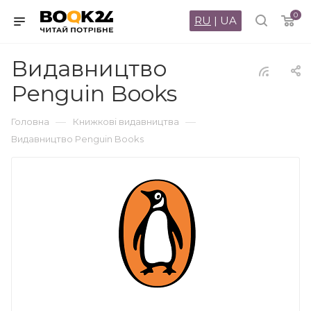
0
RU
|
UA
Видавництво
Penguin Books
—
—
Головна
Книжкові видавництва
Видавництво Penguin Books