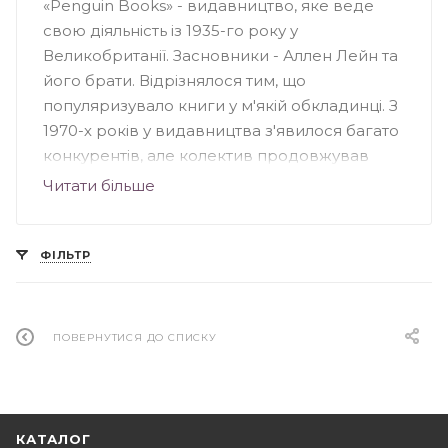
«Penguin Books» - видавництво, яке веде
свою діяльність із 1935-го року у
Великобританії. Засновники - Аллен Лейн та
його брати. Відрізнялося тим, що
популяризувало книги у м'якій обкладинці. З
1970-х років у видавництва з'явилося багато
конкурентів, але колектив продовжував
випускати серйозні книги для широкого
Читати більше
кола читачів. Видавництво «Penguin»
спеціалізувалося на книжковій фантастиці та
науково-популярних творах, особливе
ФІЛЬТР
значення несли книги з культури, науки,
мистецтва та політики Великобританії. На
сьогоднішній день «Penguin Books» - це
ПОВЕРНУТИСЯ ДО СПИСКУ
підрозділ групи «Penguin», що належить
британському видавництву «Pearson».
КАТАЛОГ