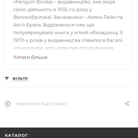
«Penguin Books» - видавництво, яке веде
свою діяльність із 1935-го року у
Великобританії. Засновники - Аллен Лейн та
його брати. Відрізнялося тим, що
популяризувало книги у м'якій обкладинці. З
1970-х років у видавництва з'явилося багато
конкурентів, але колектив продовжував
випускати серйозні книги для широкого
Читати більше
кола читачів. Видавництво «Penguin»
спеціалізувалося на книжковій фантастиці та
науково-популярних творах, особливе
ФІЛЬТР
значення несли книги з культури, науки,
мистецтва та політики Великобританії. На
сьогоднішній день «Penguin Books» - це
ПОВЕРНУТИСЯ ДО СПИСКУ
підрозділ групи «Penguin», що належить
британському видавництву «Pearson».
КАТАЛОГ