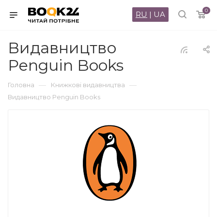
0
RU
|
UA
Видавництво
Penguin Books
—
—
Головна
Книжкові видавництва
Видавництво Penguin Books